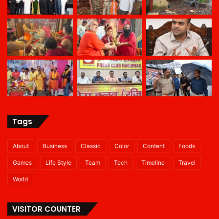
Tags
About
Business
Classic
Color
Content
Foods
Games
Life Style
Team
Tech
Timeline
Travel
World
VISITOR COUNTER