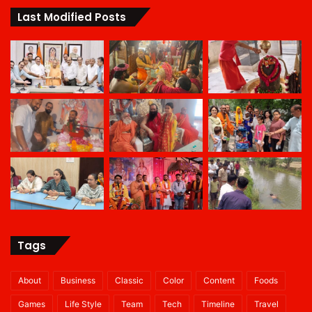
Last Modified Posts
Tags
About
Business
Classic
Color
Content
Foods
Games
Life Style
Team
Tech
Timeline
Travel