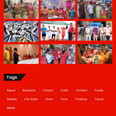
Tags
About
Business
Classic
Color
Content
Foods
Games
Life Style
Team
Tech
Timeline
Travel
World