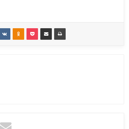
eddit
VKontakte
Odnoklassniki
Pocket
Share via Email
Print