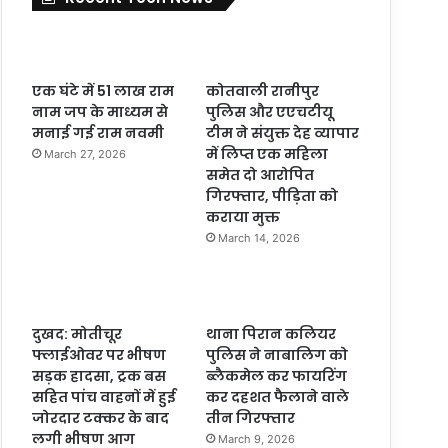
एक घंटे में 51 लाख राम
कोतवाली रानीपुर
नाम जप के माध्यम से
पुलिस और एएचटीयू
मनाई गई राम नवमी
टीम ने संयुक्त देह व्यापार
में लिप्त एक महिला
March 27, 2026
समेत दो आरोपित
गिरफ्तार, पीड़िता को
कराया मुक्त
March 14, 2026
दुखद: मोतीचूर
थाना पिरान कलियर
फ्लाईओवर पर भीषण
पुलिस ने नाबालिग को
सड़क हादसा, ट्रक बस
ब्लैकमेल कर फायरिंग
सहित पांच वाहनों में हुई
कर दहशत फैलाने वाले
जोरदार टक्कर के बाद
तीन गिरफ्तार
लगी भीषण आग
March 9, 2026