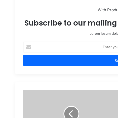
With Prod
Subscribe to our mailing 
Lorem ipsum dolo
Enter
your
Email
address