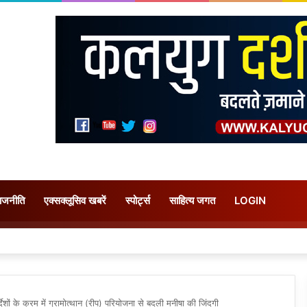
ाजनीति
एक्सक्लूसिव खबरें
स्पोर्ट्स
साहित्य जगत
LOGIN
 निरीक्षण, कांवड़ियों को बांटे कंपोस्टेबल बैग
देशों के क्रम में ग्रामोत्थान (रीप) परियोजना से बदली मनीषा की जिंदगी