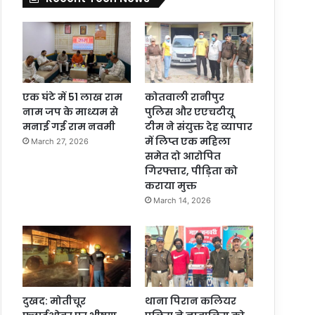
एक घंटे में 51 लाख राम
कोतवाली रानीपुर
नाम जप के माध्यम से
पुलिस और एएचटीयू
मनाई गई राम नवमी
टीम ने संयुक्त देह व्यापार
में लिप्त एक महिला
March 27, 2026
समेत दो आरोपित
गिरफ्तार, पीड़िता को
कराया मुक्त
March 14, 2026
दुखद: मोतीचूर
थाना पिरान कलियर