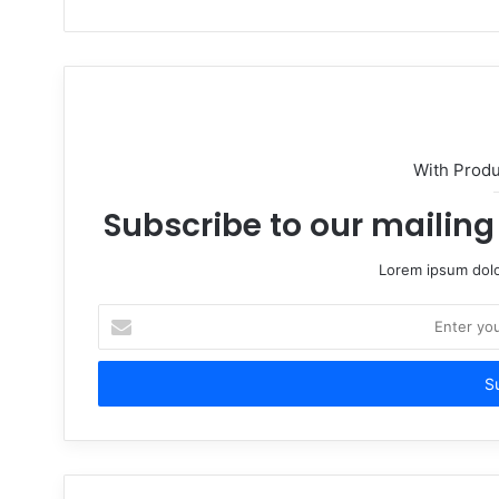
With Prod
Subscribe to our mailing 
Lorem ipsum dolo
Enter
your
Email
address